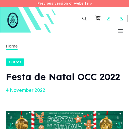
Previous version of website >
Previous version of website >
Skip
to
User 
main
content
Home
Outros
Festa de Natal OCC 2022
4 November 2022