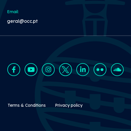
Email:
geral@occ.pt
Rodapé Secundário
Terms & Conditions
Privacy policy