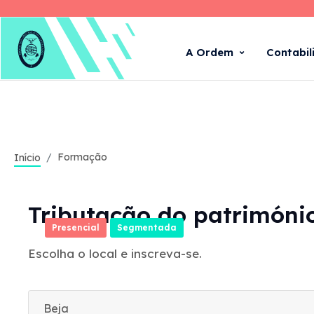
A Ordem
Contabil
Formação
Início
Tributação do património
Presencial
Segmentada
Escolha o local e inscreva-se.
Beja