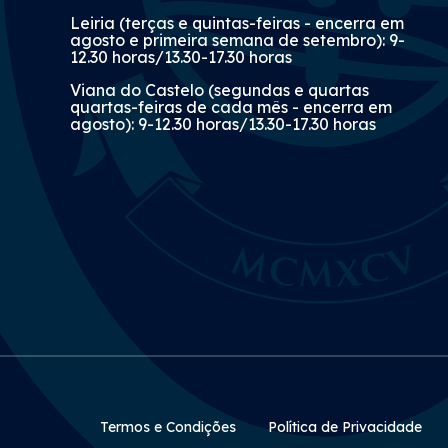
Leiria (terças e quintas-feiras - encerra em
agosto e primeira semana de setembro): 9-
12.30 horas/13.30-17.30 horas
Viana do Castelo (segundas e quartas
quartas-feiras de cada mês - encerra em
agosto): 9-12.30 horas/13.30-17.30 horas
Rodapé Secundário
Termos e Condições
Política de Privacidade