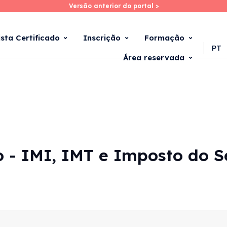
Versão anterior do portal >
Versão anterior do portal >
Skip
to
main
ista Certificado
Inscrição
Formação
content
PT
Área reservada
 - IMI, IMT e Imposto do S