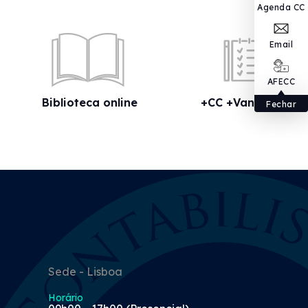
Agenda CC
Email
AFECC
Biblioteca online
+CC +Vantagens
Fechar
Sede - Lisboa
Horário