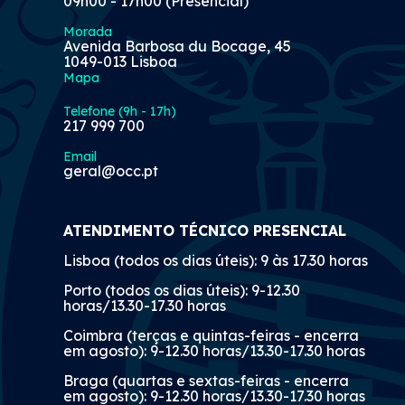
09h00 - 17h00 (Presencial)
Morada
Avenida Barbosa du Bocage, 45
1049-013 Lisboa
Mapa
Telefone (9h - 17h)
217 999 700
Email
geral@occ.pt
ATENDIMENTO TÉCNICO PRESENCIAL
Lisboa (todos os dias úteis): 9 às 17.30 horas
Porto (todos os dias úteis): 9-12.30
horas/13.30-17.30 horas
Coimbra (terças e quintas-feiras - encerra
em agosto): 9-12.30 horas/13.30-17.30 horas
Braga (quartas e sextas-feiras - encerra
em agosto): 9-12.30 horas/13.30-17.30 horas