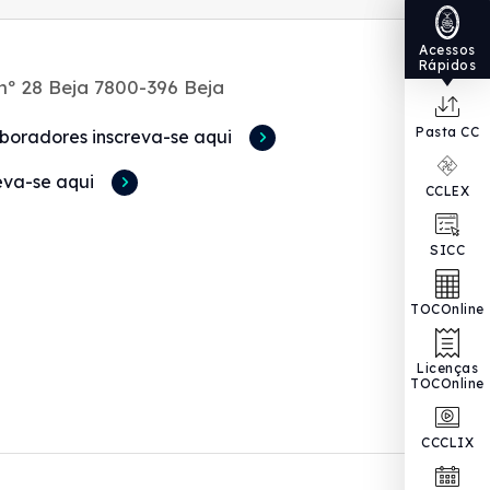
Acessos
Rápidos
nº 28 Beja 7800-396 Beja
Pasta CC
boradores inscreva-se aqui
eva-se aqui
CCLEX
SICC
TOCOnline
Licenças
TOCOnline
CCCLIX