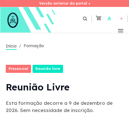
Versão anterior do portal >
Versão anterior do portal >
Skip
to
User
main
content
Formação
Início
Presencial
Reunião livre
Reunião Livre
Esta formação decorre a 9 de dezembro de
2026. Sem necessidade de inscrição.