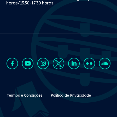
horas/13.30-17.30 horas
Rodapé Secundário
Termos e Condições
Política de Privacidade