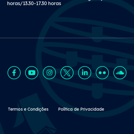
horas/13.30-17.30 horas
Rodapé Secundário
Termos e Condições
Política de Privacidade