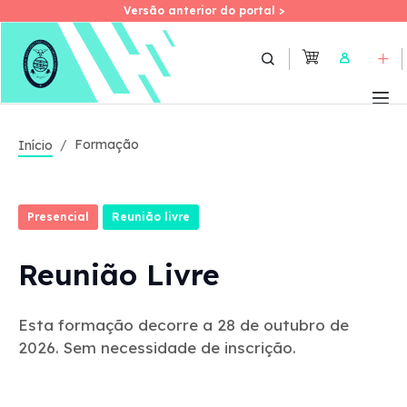
Versão anterior do portal >
Versão anterior do portal >
Skip
to
User
main
content
Formação
Início
Presencial
Reunião livre
Reunião Livre
Esta formação decorre a 28 de outubro de
2026. Sem necessidade de inscrição.