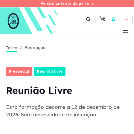
Versão anterior do portal >
Versão anterior do portal >
Skip
to
User
main
content
Formação
Início
Presencial
Reunião livre
Reunião Livre
Esta formação decorre a 12 de dezembro de
2026. Sem necessidade de inscrição.