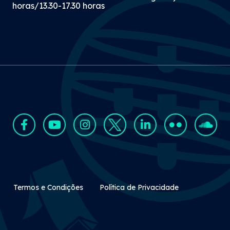
horas/13.30-17.30 horas
Rodapé Secundário
Termos e Condições
Política de Privacidade