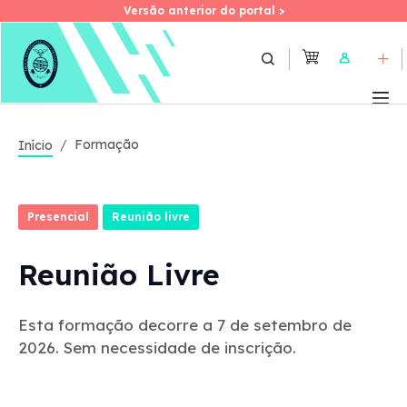
Versão anterior do portal >
Versão anterior do portal >
Skip
to
User
main
content
Formação
Início
Presencial
Reunião livre
Reunião Livre
Esta formação decorre a 7 de setembro de
2026. Sem necessidade de inscrição.