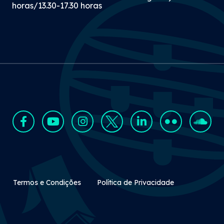
horas/13.30-17.30 horas
Rodapé Secundário
Termos e Condições
Política de Privacidade