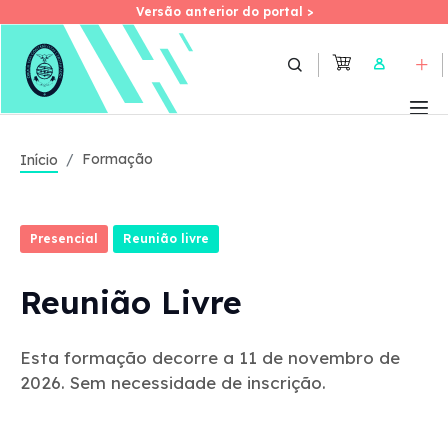
Versão anterior do portal >
Versão anterior do portal >
Skip
to
User
main
content
Formação
Início
Presencial
Reunião livre
Reunião Livre
Esta formação decorre a 11 de novembro de
2026. Sem necessidade de inscrição.