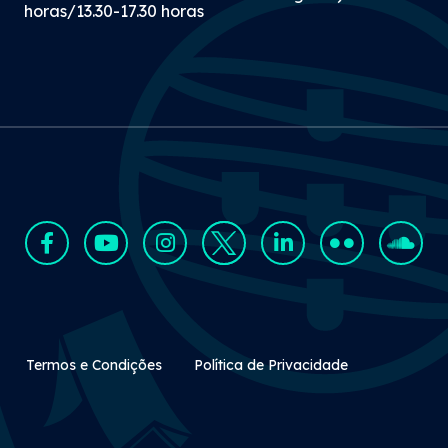
horas/13.30-17.30 horas
Rodapé Secundário
Termos e Condições
Política de Privacidade