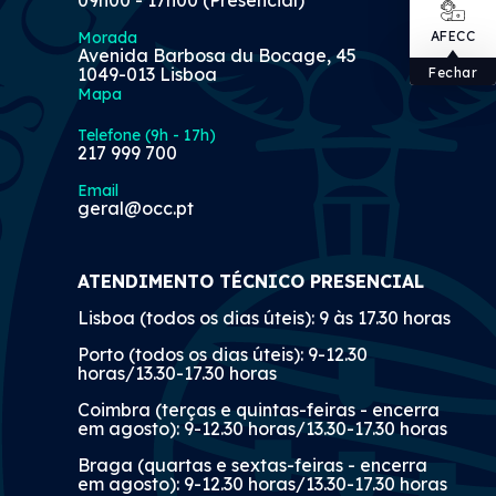
Morada
AFECC
Avenida Barbosa du Bocage, 45
1049-013 Lisboa
Fechar
Mapa
Telefone (9h - 17h)
217 999 700
Email
geral@occ.pt
ATENDIMENTO TÉCNICO PRESENCIAL
Lisboa (todos os dias úteis): 9 às 17.30 horas
Porto (todos os dias úteis): 9-12.30
horas/13.30-17.30 horas
Coimbra (terças e quintas-feiras - encerra
em agosto): 9-12.30 horas/13.30-17.30 horas
Braga (quartas e sextas-feiras - encerra
em agosto): 9-12.30 horas/13.30-17.30 horas