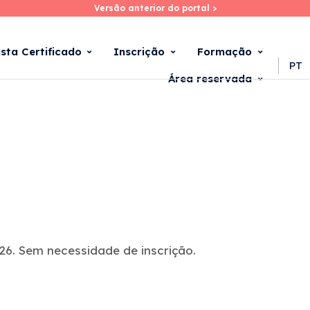
Versão anterior do portal >
Versão anterior do portal >
Skip
to
main
ista Certificado
Inscrição
Formação
content
PT
Área reservada
6. Sem necessidade de inscrição.