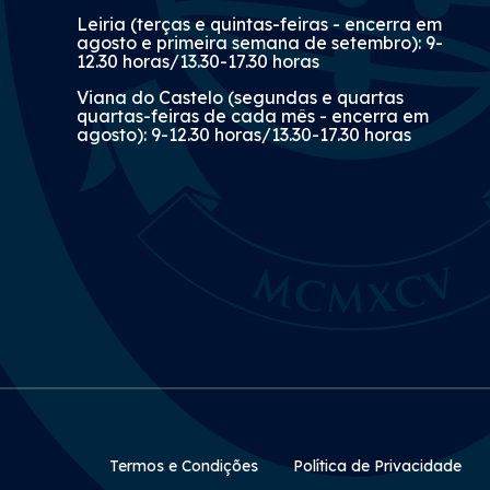
Leiria (terças e quintas-feiras - encerra em
agosto e primeira semana de setembro): 9-
12.30 horas/13.30-17.30 horas
Viana do Castelo (segundas e quartas
quartas-feiras de cada mês - encerra em
agosto): 9-12.30 horas/13.30-17.30 horas
Rodapé Secundário
Termos e Condições
Política de Privacidade