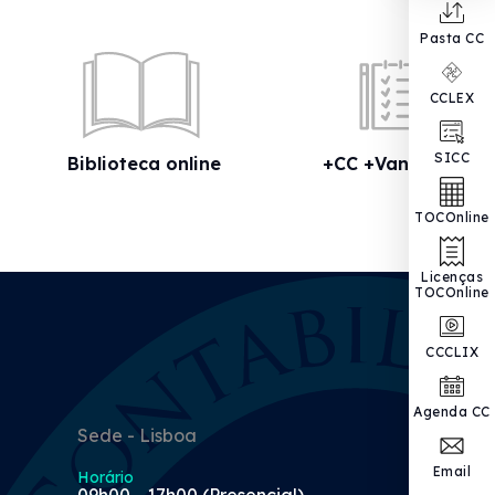
Pasta CC
CCLEX
SICC
Biblioteca online
+CC +Vantagens
TOCOnline
Licenças
TOCOnline
CCCLIX
Agenda CC
Sede - Lisboa
Email
Horário
09h00 - 17h00 (Presencial)