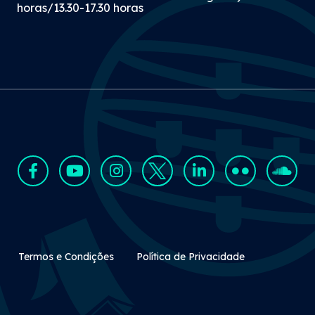
horas/13.30-17.30 horas
Rodapé Secundário
Termos e Condições
Política de Privacidade