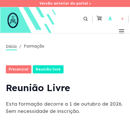
Versão anterior do portal >
Versão anterior do portal >
Skip
to
User
main
content
Formação
Início
Presencial
Reunião livre
Reunião Livre
Esta formação decorre a 1 de outubro de 2026.
Sem necessidade de inscrição.