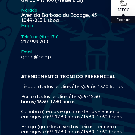
Morada
AFECC
Avenida Barbosa du Bocage, 45
1049-013 Lisboa
Fechar
Mapa
Telefone (9h - 17h)
217 999 700
Email
geral@occ.pt
ATENDIMENTO TÉCNICO PRESENCIAL
Lisboa (todos os dias úteis): 9 às 17.30 horas
Porto (todos os dias úteis): 9-12.30
horas/13.30-17.30 horas
Coimbra (terças e quintas-feiras - encerra
em agosto): 9-12.30 horas/13.30-17.30 horas
Braga (quartas e sextas-feiras - encerra
em agosto): 9-12.30 horas/13.30-17.30 horas