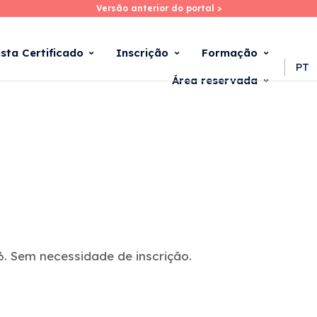
Versão anterior do portal >
Versão anterior do portal >
Skip
to
main
ista Certificado
Inscrição
Formação
content
PT
Área reservada
. Sem necessidade de inscrição.