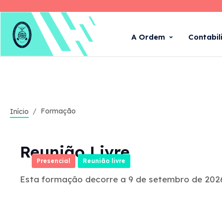
A Ordem
Contabil
Formação
Início
Reunião Livre
Presencial
Reunião livre
Esta formação decorre a 9 de setembro de 2026