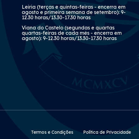
Leiria (terças e quintas-feiras - encerra em
agosto e primeira semana de setembro): 9-
12.30 horas/13.30-17.30 horas
Viana do Castelo (segundas e quartas
quartas-feiras de cada mês - encerra em
agosto): 9-12.30 horas/13.30-17.30 horas
Rodapé Secundário
Termos e Condições
Política de Privacidade