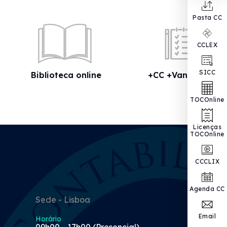
Pasta CC
CCLEX
SICC
Biblioteca online
+CC +Vantagens
TOCOnline
Licenças
TOCOnline
CCCLIX
Agenda CC
Sede - Lisboa
Email
Horário
09h00 - 17h00 (Presencial)