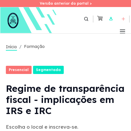
Versão anterior do portal >
Versão anterior do portal >
Skip
to
User
main
content
Formação
Início
Presencial
Segmentada
Regime de transparência
fiscal - implicações em
IRS e IRC
Escolha o local e inscreva-se.