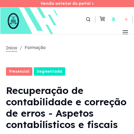
Versão anterior do portal >
Versão anterior do portal >
Skip
to
User
main
content
Formação
Início
Presencial
Segmentada
Recuperação de
contabilidade e correção
de erros - Aspetos
contabilísticos e fiscais