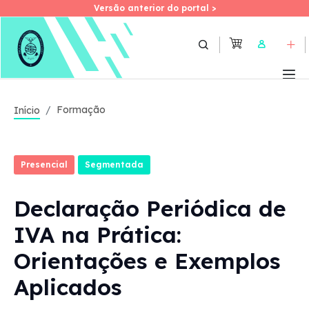
Versão anterior do portal >
Versão anterior do portal >
Skip
to
User
main
content
Formação
Início
Presencial
Segmentada
Declaração Periódica de
IVA na Prática:
Orientações e Exemplos
Aplicados