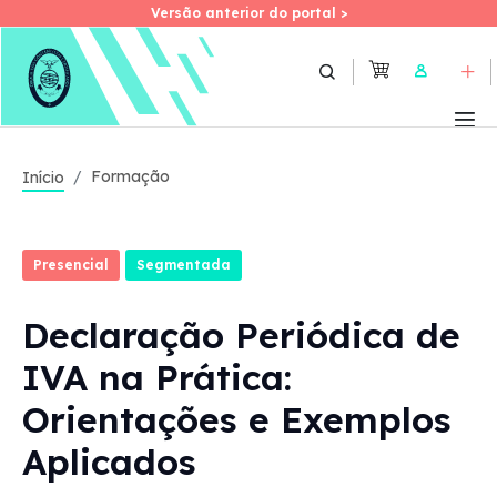
Versão anterior do portal >
Versão anterior do portal >
Skip
to
User
main
content
Formação
Início
Presencial
Segmentada
Declaração Periódica de
IVA na Prática:
Orientações e Exemplos
Aplicados