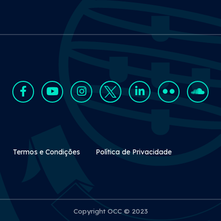
Rodapé Secundário
Termos e Condições
Política de Privacidade
Copyright OCC © 2023