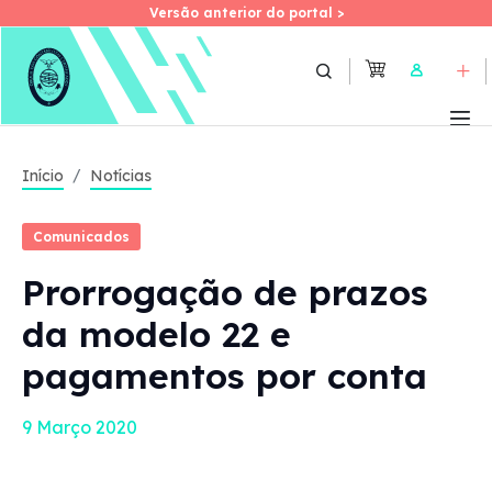
Versão anterior do portal >
Versão anterior do portal >
Skip
to
User
main
content
Início
Notícias
Comunicados
Prorrogação de prazos
da modelo 22 e
pagamentos por conta
9 Março 2020