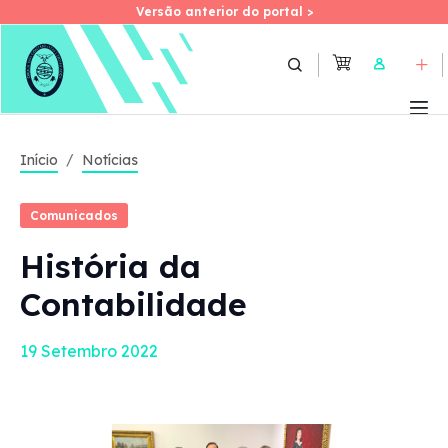
Versão anterior do portal >
Versão anterior do portal >
Skip
to
User
main
content
Início
Notícias
Comunicados
História da
Contabilidade
19 Setembro 2022