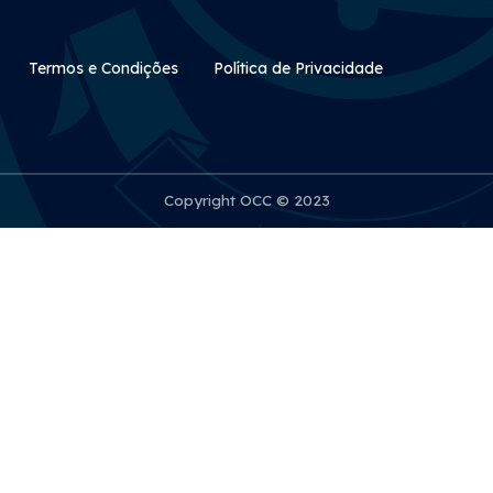
Rodapé Secundário
Termos e Condições
Política de Privacidade
Copyright OCC © 2023