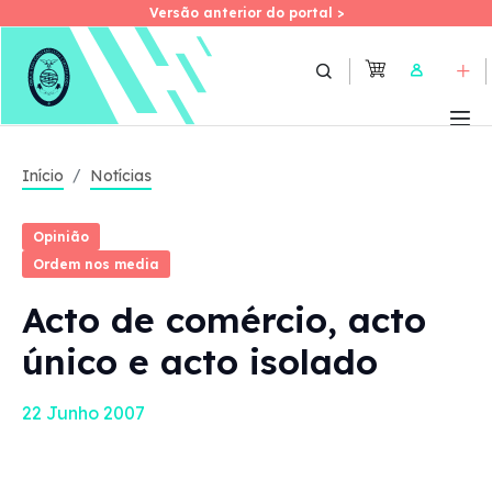
Versão anterior do portal >
Versão anterior do portal >
Skip
to
User
main
content
Início
Notícias
Opinião
Ordem nos media
Acto de comércio, acto
único e acto isolado
22 Junho 2007