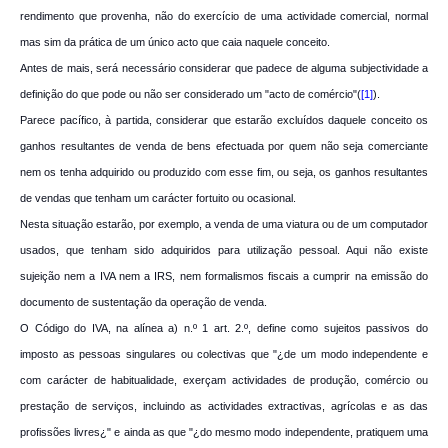
rendimento que provenha, não do exercício de uma actividade comercial, normal
mas sim da prática de um único acto que caia naquele conceito.
Antes de mais, será necessário considerar que padece de alguma subjectividade a
definição do que pode ou não ser considerado um "acto de comércio"(
[1]
).
Parece pacífico, à partida, considerar que estarão excluídos daquele conceito os
ganhos resultantes de venda de bens efectuada por quem não seja comerciante
nem os tenha adquirido ou produzido com esse fim, ou seja, os ganhos resultantes
de vendas que tenham um carácter fortuito ou ocasional.
Nesta situação estarão, por exemplo, a venda de uma viatura ou de um computador
usados, que tenham sido adquiridos para utilização pessoal. Aqui não existe
sujeição nem a IVA nem a IRS, nem formalismos fiscais a cumprir na emissão do
documento de sustentação da operação de venda.
O Código do IVA, na alínea a) n.º 1 art. 2.º, define como sujeitos passivos do
imposto as pessoas singulares ou colectivas que "¿de um modo independente e
com carácter de habitualidade, exerçam actividades de produção, comércio ou
prestação de serviços, incluindo as actividades extractivas, agrícolas e as das
profissões livres¿" e ainda as que "¿do mesmo modo independente, pratiquem uma