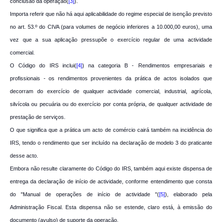
conclusão da operação(
[3]
).
Importa referir que não há aqui aplicabilidade do regime especial de isenção previsto
no art. 53.º do CIVA (para volumes de negócio inferiores a 10.000,00 euros), uma
vez que a sua aplicação pressupõe o exercício regular de uma actividade
comercial.
O Código do IRS inclui(
[4]
) na categoria B - Rendimentos empresariais e
profissionais - os rendimentos provenientes da prática de actos isolados que
decorram do exercício de qualquer actividade comercial, industrial, agrícola,
silvícola ou pecuária ou do exercício por conta própria, de qualquer actividade de
prestação de serviços.
O que significa que a prática um acto de comércio cairá também na incidência do
IRS, tendo o rendimento que ser incluído na declaração de modelo 3 do praticante
desse acto.
Embora não resulte claramente do Código do IRS, também aqui existe dispensa de
entrega da declaração de início de actividade, conforme entendimento que consta
do "Manual de operações de início de actividade "(
[5]
), elaborado pela
Administração Fiscal. Esta dispensa não se estende, claro está, à emissão do
documento (avulso) de suporte da operação.