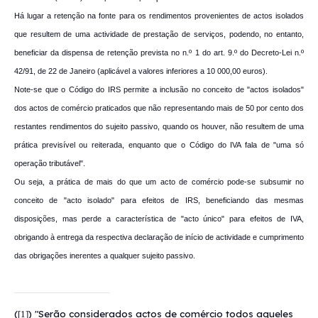
Há lugar a retenção na fonte para os rendimentos provenientes de actos isolados
que resultem de uma actividade de prestação de serviços, podendo, no entanto,
beneficiar da dispensa de retenção prevista no n.º 1 do art. 9.º do Decreto-Lei n.º
42/91, de 22 de Janeiro (aplicável a valores inferiores a 10 000,00 euros).
Note-se que o Código do IRS permite a inclusão no conceito de "actos isolados"
dos actos de comércio praticados que não representando mais de 50 por cento dos
restantes rendimentos do sujeito passivo, quando os houver, não resultem de uma
prática previsível ou reiterada, enquanto que o Código do IVA fala de "uma só
operação tributável".
Ou seja, a prática de mais do que um acto de comércio pode-se subsumir no
conceito de "acto isolado" para efeitos de IRS, beneficiando das mesmas
disposições, mas perde a característica de "acto único" para efeitos de IVA,
obrigando à entrega da respectiva declaração de início de actividade e cumprimento
das obrigações inerentes a qualquer sujeito passivo.
(
) "Serão considerados actos de comércio todos aqueles
[1]