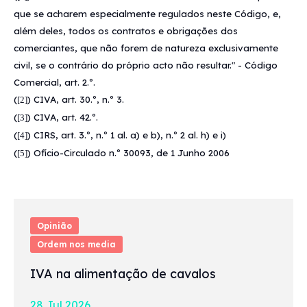
que se acharem especialmente regulados neste Código, e,
além deles, todos os contratos e obrigações dos
comerciantes, que não forem de natureza exclusivamente
civil, se o contrário do próprio acto não resultar." - Código
Comercial, art. 2.º.
(
) CIVA, art. 30.º, n.º 3.
[2]
(
) CIVA, art. 42.º.
[3]
(
) CIRS, art. 3.º, n.º 1 al. a) e b), n.º 2 al. h) e i)
[4]
(
) Ofício-Circulado n.º 30093, de 1 Junho 2006
[5]
Opinião
Ordem nos media
IVA na alimentação de cavalos
28 Jul 2026