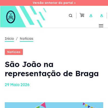
Versão anterior do portal >
Versão anterior do portal >
Skip
to
User 
main
content
Início
Notícias
Notícias
São João na
representação de Braga
29 Maio 2026