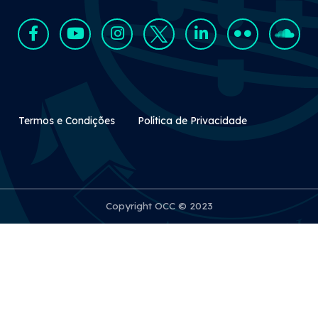
Rodapé Secundário
Termos e Condições
Política de Privacidade
Copyright OCC © 2023