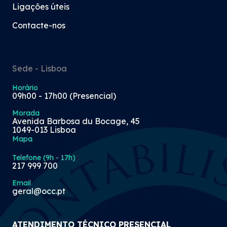
são exigidas maiores responsabilidades aos
Ligações úteis
profissionais que passam então a ser
designados por Técnicos Oficiais de Contas.
Contacte-nos
Surge a Associação dos Técnicos Oficiais de
Contas (ATOC), cuja Comissão Instaladora fica
instalada num espaço cedido pelo Ministério
Sede - Lisboa
Imagem
das Finanças, no 4.º andar do n.º 69 da Rua
Nova do Almada.
Horário
09h00 - 17h00 (Presencial)
1996
Morada
Avenida Barbosa du Bocage, 45
1049-013 Lisboa
Mapa
Telefone (9h - 17h)
217 999 700
Email
geral@occ.pt
Tomada de Posse da Comissão Instaladora e
ATENDIMENTO TÉCNICO PRESENCIAL