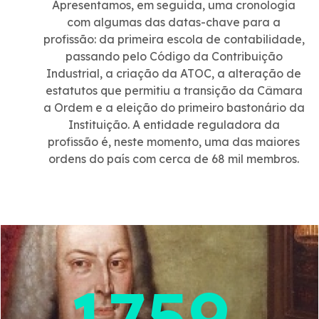
Apresentamos, em seguida, uma cronologia
e oportunidades.»
com algumas das datas-chave para a
profissão: da primeira escola de contabilidade,
1 de março - Entrou em vigor o novo Estatuto da
passando pelo Código da Contribuição
Ordem dos Contabilistas Certificados (EOCC), na
Industrial, a criação da ATOC, a alteração de
sequência da publicação da Lei n.º 68/2023, de 7
estatutos que permitiu a transição da Câmara
de dezembro, que altera o EOCC.
a Ordem e a eleição do primeiro bastonário da
Instituição. A entidade reguladora da
1 de abril - Sete dos oito regulamentos sujeitos a
profissão é, neste momento, uma das maiores
discussão pública foram publicados em «Diário da
ordens do país com cerca de 68 mil membros.
República», passando, desde logo, a vigorar. Fica a
faltar o regulamento de inscrição, estágio e exame,
com data prevista para 1 de julho.
Imagem
9 de maio - O 1.º Fórum das Ordens Profissionais,
organizado pelo Conselho Nacional das Ordens
Profissionais, teve lugar a 9 de maio, no salão nobre
do Instituto Superior Técnico, em Lisboa. A
1759
bastonária Paula Franco participou no segundo
painel sobre os estágios profissionais.