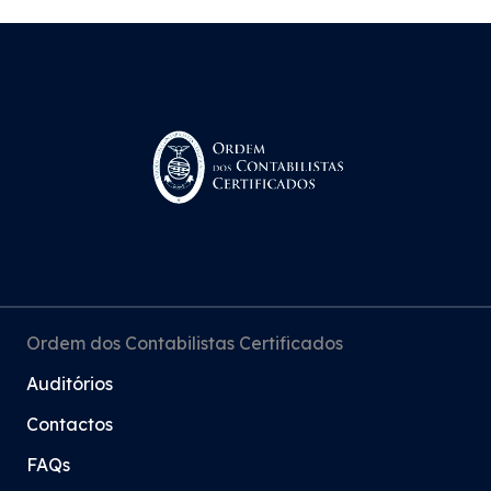
1995
No Orçamento do Estado de 1995 (Lei n.º 39-
B/94, de 27 de Dezembro), o governo pede e
obtém autorização legislativa para
regulamentar o exercício da profissão e na
sequência dessa autorização legislativa, surge
o Decreto Lei n.º 265/95, de 17 de Outubro,
através do qual é aprovado o Estatuto dos
Ordem dos Contabilistas Certificados
Técnicos Oficiais de Contas.
Auditórios
Regulamentação da profissão com a
Contactos
publicação do Decreto-Lei n.º 265/95, de 17 de
FAQs
Outubro. É o início de uma nova era, na qual