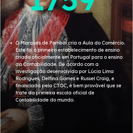
27 de maio - Especialistas da Europa e do Norte de
África, participaram na conferência «O relato de
sustentabilidade no Mediterrâneo», que se realizou
no auditório da Ordem, em Lisboa.
O Marquês de Pombal cria a Aula do Comércio.
21 de junho - Nono ato eleitoral da vida da Ordem,
Este foi o primeiro estabelecimento de ensino
antecipado por via da nova configuração
criado oficialmente em Portugal para o ensino
estatutária. Paula Franco é reeleita com 97,3 por
da Contabilidade. De acordo com a
cento dos votos
investigação desenvolvida por Lúcia Lima
Rodrigues, Delfina Gomes e Russel Craig, e
11 de julho - A Ordem disponibilizou o Portal da
financiada pela CTOC, é bem provável que se
Inscrição que permite a formalização online das
trate da primeira escola oficial de
candidaturas aos três modelos de acesso surgidos
Contabilidade do mundo.
na sequência da alteração do estatuto e após a
entrada em vigor do regulamento de inscrição, no
dia 1.