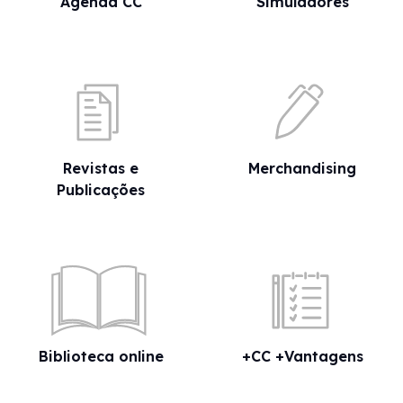
Agenda CC
Simuladores
funcionários administrativos. A falta de rigor das
demonstrações financeiras era evidente. Tornava-
se imperioso procurar um quadro legislativo que
definisse as funções e responsabilidades do Técnico
de Contas, conferindo simultaneamente caráter
público à profissão.
Revistas e
Merchandising
Publicações
Imagem
Biblioteca online
+CC +Vantagens