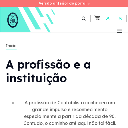
Versão anterior do portal >
Versão anterior do portal >
Skip
to
User 
main
Imagem
content
2024
Início
A profissão e a
instituição
A profissão de Contabilista conheceu um
16 de janeiro - A Benedita, vila do município de
grande impulso e reconhecimento
Alcobaça, acolheu a primeira conferência
especialmente a partir da década de 90.
subordinada ao tema «As empresas e os
Contudo, o caminho até aqui não foi fácil.
contabilistas como parceiros estratégicos – Desafios