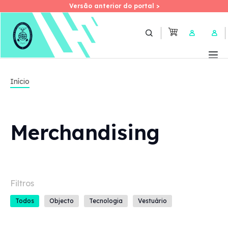
Versão anterior do portal >
Versão anterior do portal >
Skip
to
User 
main
content
Início
Merchandising
Todos
Objecto
Tecnologia
Vestuário