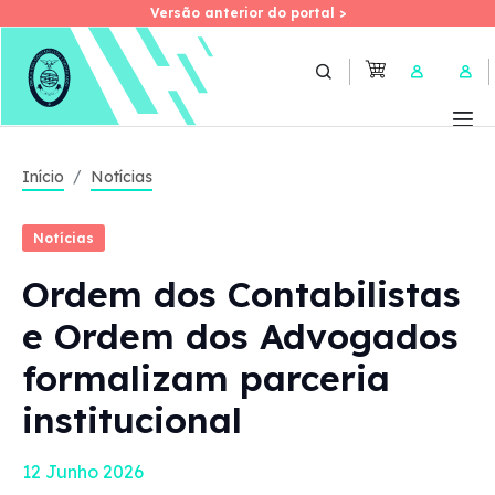
Versão anterior do portal >
Versão anterior do portal >
Skip
to
User 
main
content
Início
Notícias
Notícias
Ordem dos Contabilistas
e Ordem dos Advogados
formalizam parceria
institucional
12 Junho 2026