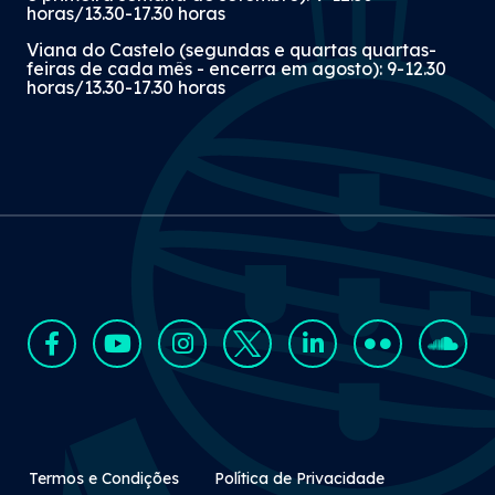
horas/13.30-17.30 horas
Viana do Castelo (segundas e quartas quartas-
feiras de cada mês - encerra em agosto): 9-12.30
horas/13.30-17.30 horas
Rodapé Secundário
Termos e Condições
Política de Privacidade