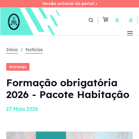
Versão anterior do portal >
Versão anterior do portal >
Skip
to
User 
main
content
Início
Notícias
Notícias
Formação obrigatória
2026 - Pacote Habitação
27 Maio 2026