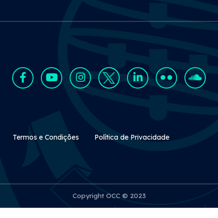
Rodapé Secundário
Termos e Condições
Política de Privacidade
Copyright OCC © 2023