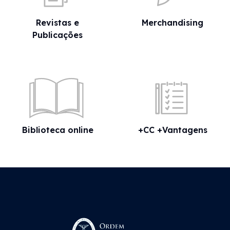
Revistas e
Merchandising
Publicações
«Sabia que?» - IRS:
ascendentes
15 Jul 2026
Biblioteca online
+CC +Vantagens
«Sabia que?» - RETGS: renúncia
da aplicação da taxa reduzida
de IRC
14 Jul 2026