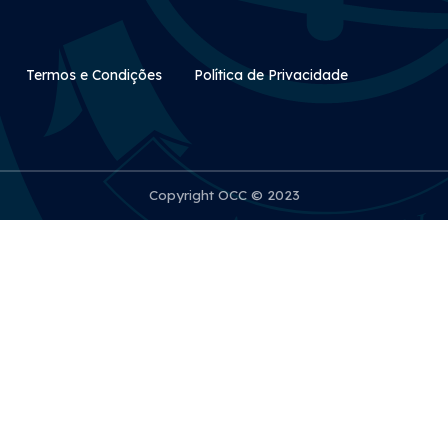
Rodapé Secundário
Termos e Condições
Política de Privacidade
Copyright OCC © 2023