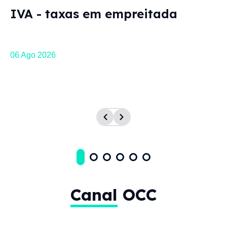
IVA - taxas em empreitada
habitação própria e
permanente
VIDA ECONÓMICA - Artigo técnico de
06 Ago 2026
Bernardo Correia, consultor da OCC.
Ordem nos media
Canal
OCC