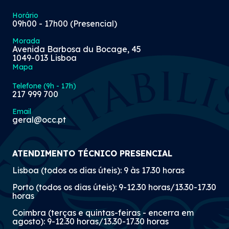
Horário
09h00 - 17h00 (Presencial)
Morada
«Sabia que?» - Exclusão de
Avenida Barbosa du Bocage, 45
1049-013 Lisboa
tributação de jovens
Mapa
estudantes
Telefone (9h - 17h)
217 999 700
09 Jul 2026
Email
geral@occ.pt
«Sabia que?» - Envio
ATENDIMENTO TÉCNICO PRESENCIAL
automático de documentos
Lisboa (todos os dias úteis): 9 às 17.30 horas
emitidos a entidades da
Porto (todos os dias úteis): 9-12.30 horas/13.30-17.30
Administração Pública
horas
Coimbra (terças e quintas-feiras - encerra em
08 Jul 2026
agosto): 9-12.30 horas/13.30-17.30 horas