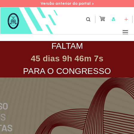
Versão anterior do portal >
Versão anterior do portal >
Skip
to
User
main
content
FALTAM
45 dias 9h 46m 7s
PARA O CONGRESSO
Imagem