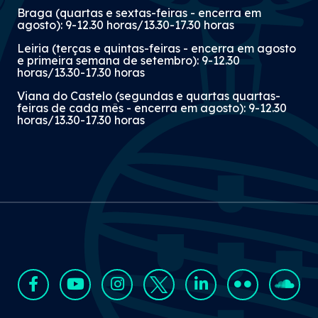
Braga (quartas e sextas-feiras - encerra em
agosto): 9-12.30 horas/13.30-17.30 horas
Leiria (terças e quintas-feiras - encerra em agosto
e primeira semana de setembro): 9-12.30
horas/13.30-17.30 horas
«Sabia que?» - ICE para
agentes de seguros e
Viana do Castelo (segundas e quartas quartas-
feiras de cada mês - encerra em agosto): 9-12.30
intermediários de crédito
horas/13.30-17.30 horas
07 Jul 2026