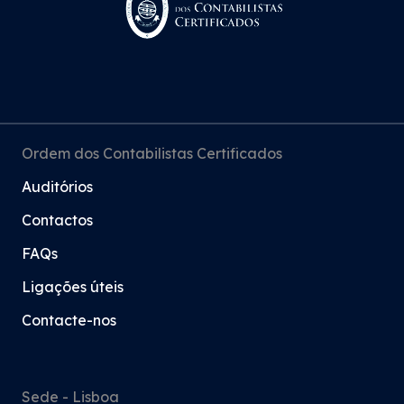
«Sabia que?» - Gasto com
combustíveis em viaturas
utilizadas em comodato
Ordem dos Contabilistas Certificados
13 Jul 2026
Auditórios
Contactos
«Sabia que?» - Isenção de IVA
FAQs
em bens destinados à
Ligações úteis
alimentação de animais de
Contacte-nos
companhia
10 Jul 2026
Sede - Lisboa