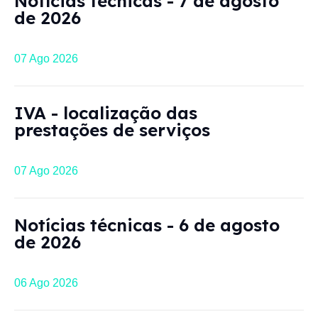
Notícias técnicas - 7 de agosto
de 2026
07 Ago 2026
IVA - localização das
prestações de serviços
07 Ago 2026
Regime de
Notícias técnicas - 6 de agosto
restituição parcial
de 2026
do IVA suportado
06 Ago 2026
na construção de
imóveis para