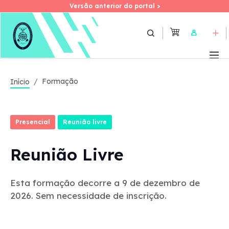
Versão anterior do portal >
Versão anterior do portal >
Skip
to
User
main
content
Formação
Início
Presencial
Reunião livre
Reunião Livre
Esta formação decorre a 9 de dezembro de
2026. Sem necessidade de inscrição.