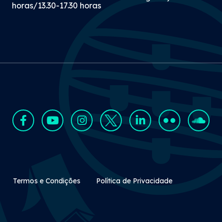
horas/13.30-17.30 horas
Rodapé Secundário
Termos e Condições
Política de Privacidade