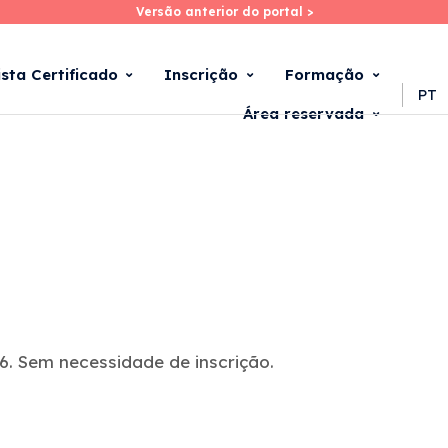
Versão anterior do portal >
Versão anterior do portal >
Skip
to
main
ista Certificado
Inscrição
Formação
content
PT
Área reservada
. Sem necessidade de inscrição.