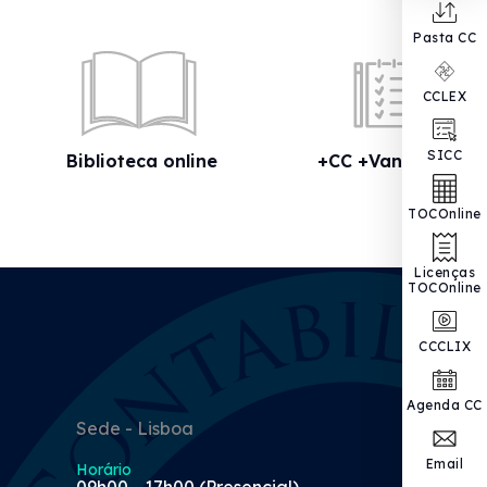
Pasta CC
CCLEX
SICC
Biblioteca online
+CC +Vantagens
TOCOnline
Licenças
TOCOnline
CCCLIX
Agenda CC
Sede - Lisboa
Email
Horário
09h00 - 17h00 (Presencial)