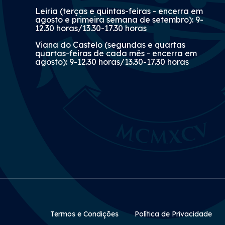
Leiria (terças e quintas-feiras - encerra em
agosto e primeira semana de setembro): 9-
12.30 horas/13.30-17.30 horas
Viana do Castelo (segundas e quartas
quartas-feiras de cada mês - encerra em
agosto): 9-12.30 horas/13.30-17.30 horas
Rodapé Secundário
Termos e Condições
Política de Privacidade