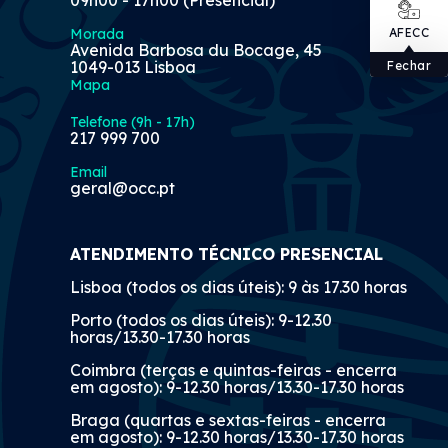
Morada
AFECC
Avenida Barbosa du Bocage, 45
1049-013 Lisboa
Fechar
Mapa
Telefone (9h - 17h)
217 999 700
Email
geral@occ.pt
ATENDIMENTO TÉCNICO PRESENCIAL
Lisboa (todos os dias úteis): 9 às 17.30 horas
Porto (todos os dias úteis): 9-12.30
horas/13.30-17.30 horas
Coimbra (terças e quintas-feiras - encerra
em agosto): 9-12.30 horas/13.30-17.30 horas
Braga (quartas e sextas-feiras - encerra
em agosto): 9-12.30 horas/13.30-17.30 horas