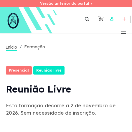
Versão anterior do portal >
Versão anterior do portal >
Skip
to
User
main
content
Formação
Início
Presencial
Reunião livre
Reunião Livre
Esta formação decorre a 2 de novembro de
2026. Sem necessidade de inscrição.