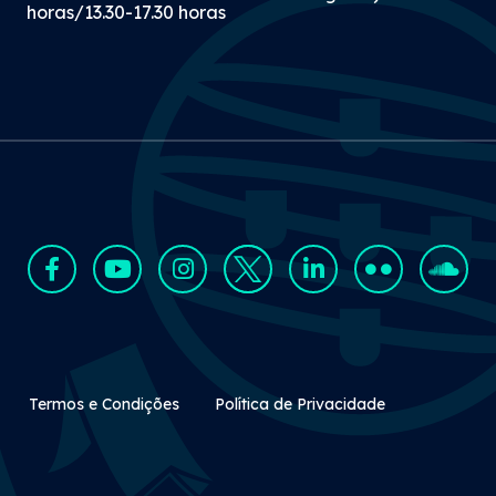
horas/13.30-17.30 horas
Rodapé Secundário
Termos e Condições
Política de Privacidade