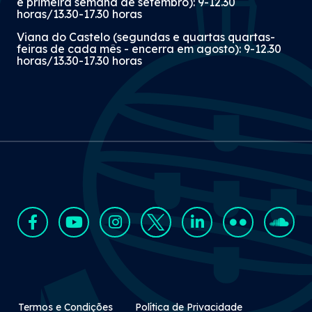
e primeira semana de setembro): 9-12.30
horas/13.30-17.30 horas
Viana do Castelo (segundas e quartas quartas-
feiras de cada mês - encerra em agosto): 9-12.30
horas/13.30-17.30 horas
Rodapé Secundário
Termos e Condições
Política de Privacidade