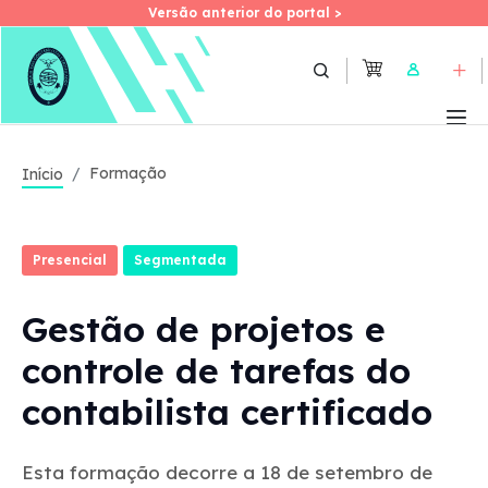
Versão anterior do portal >
Versão anterior do portal >
Skip
to
User
main
content
Formação
Início
Presencial
Segmentada
Gestão de projetos e
controle de tarefas do
contabilista certificado
Esta formação decorre a 18 de setembro de