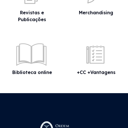
Revistas e
Merchandising
Publicações
«Sabia que?» - IRS:
ascendentes
15 Jul 2026
Biblioteca online
+CC +Vantagens
«Sabia que?» - RETGS: renúncia
da aplicação da taxa reduzida
de IRC
14 Jul 2026