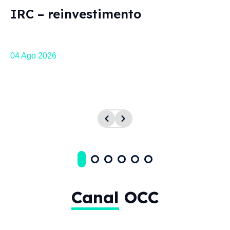
IRC – reinvestimento
IVA na alimentação
de cavalos
Site da IACA - Artigo de Daniela Cunha,
04 Ago 2026
consultora da Ordem
Opinião
Ordem nos media
Canal
OCC