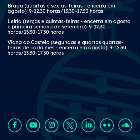
Braga (quartas e sextas-feiras - encerra em
agosto): 9-12.30 horas/13.30-17.30 horas
Leiria (terças e quintas-feiras - encerra em agosto
e primeira semana de setembro): 9-12.30
horas/13.30-17.30 horas
«Sabia que?» - ICE para
agentes de seguros e
Viana do Castelo (segundas e quartas quartas-
feiras de cada mês - encerra em agosto): 9-12.30
intermediários de crédito
horas/13.30-17.30 horas
07 Jul 2026