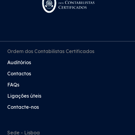
«Sabia que?» - Gasto com
combustíveis em viaturas
utilizadas em comodato
Ordem dos Contabilistas Certificados
13 Jul 2026
Auditórios
Contactos
«Sabia que?» - Isenção de IVA
FAQs
em bens destinados à
Ligações úteis
alimentação de animais de
Contacte-nos
companhia
10 Jul 2026
Sede - Lisboa