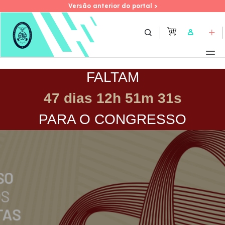
Versão anterior do portal >
Versão anterior do portal >
Skip
to
User
main
content
FALTAM
47 dias 12h 51m 31s
PARA O CONGRESSO
Imagem