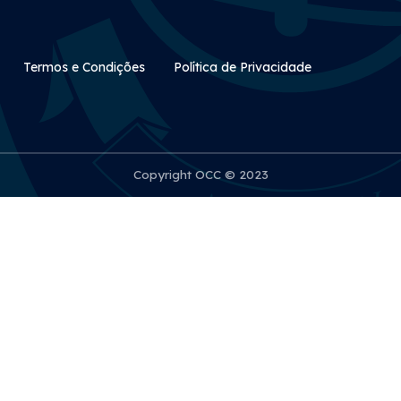
Rodapé Secundário
Termos e Condições
Política de Privacidade
Copyright OCC © 2023