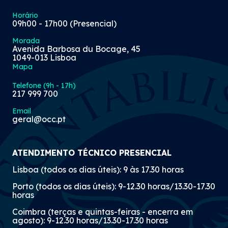
Horário
09h00 - 17h00 (Presencial)
Morada
«Sabia que?» - Exclusão de
Avenida Barbosa du Bocage, 45
1049-013 Lisboa
tributação de jovens
Mapa
estudantes
Telefone (9h - 17h)
217 999 700
09 Jul 2026
Email
geral@occ.pt
«Sabia que?» - Envio
ATENDIMENTO TÉCNICO PRESENCIAL
automático de documentos
Lisboa (todos os dias úteis): 9 às 17.30 horas
emitidos a entidades da
Porto (todos os dias úteis): 9-12.30 horas/13.30-17.30
Administração Pública
horas
Coimbra (terças e quintas-feiras - encerra em
08 Jul 2026
agosto): 9-12.30 horas/13.30-17.30 horas