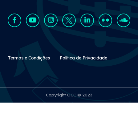
Rodapé Secundário
Termos e Condições
Política de Privacidade
Copyright OCC © 2023