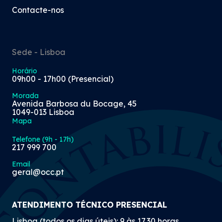
alimentação de animais de
Contacte-nos
companhia
10 Jul 2026
Sede - Lisboa
Horário
09h00 - 17h00 (Presencial)
Morada
«Sabia que?» - Exclusão de
Avenida Barbosa du Bocage, 45
1049-013 Lisboa
tributação de jovens
Mapa
estudantes
Telefone (9h - 17h)
217 999 700
09 Jul 2026
Email
geral@occ.pt
«Sabia que?» - Envio
ATENDIMENTO TÉCNICO PRESENCIAL
automático de documentos
Lisboa (todos os dias úteis): 9 às 17.30 horas