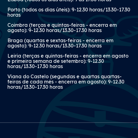
emitidos a entidades da
Porto (todos os dias úteis): 9-12.30 horas/13.30-17.30
Administração Pública
horas
Coimbra (terças e quintas-feiras - encerra em
08 Jul 2026
agosto): 9-12.30 horas/13.30-17.30 horas
Braga (quartas e sextas-feiras - encerra em
agosto): 9-12.30 horas/13.30-17.30 horas
Leiria (terças e quintas-feiras - encerra em agosto
e primeira semana de setembro): 9-12.30
horas/13.30-17.30 horas
«Sabia que?» - ICE para
agentes de seguros e
Viana do Castelo (segundas e quartas quartas-
feiras de cada mês - encerra em agosto): 9-12.30
intermediários de crédito
horas/13.30-17.30 horas
07 Jul 2026