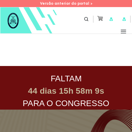
Versão anterior do portal >
Versão anterior do portal >
Skip
to
User 
main
content
FALTAM
44 dias 15h 58m 9s
PARA O CONGRESSO
Imagem