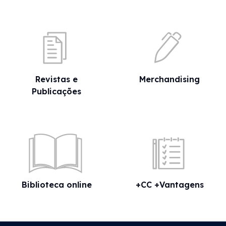
inventários
16 Jul 2026
Revistas e
Merchandising
Publicações
«Sabia que?» - IRS:
ascendentes
15 Jul 2026
Biblioteca online
+CC +Vantagens
«Sabia que?» - RETGS: renúncia
da aplicação da taxa reduzida