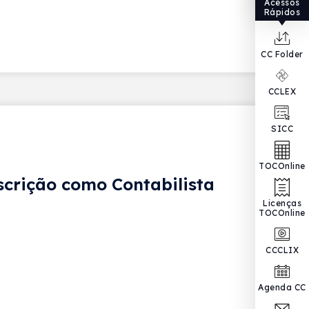
Acessos
Rápidos
CC Folder
CCLEX
SICC
TOCOnline
nscrição como Contabilista
Licenças
TOCOnline
CCCLIX
Agenda CC